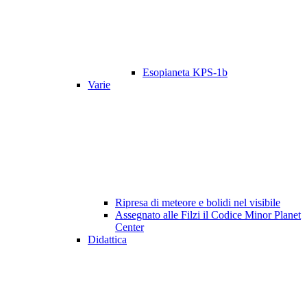
Esopianeta KPS-1b
Varie
Ripresa di meteore e bolidi nel visibile
Assegnato alle Filzi il Codice Minor Planet
Center
Didattica