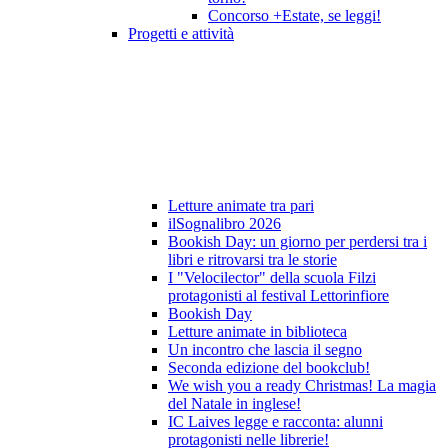
Concorso +Estate, se leggi!
Progetti e attività
Letture animate tra pari
ilSognalibro 2026
Bookish Day: un giorno per perdersi tra i
libri e ritrovarsi tra le storie
I "Velocilector" della scuola Filzi
protagonisti al festival Lettorinfiore
Bookish Day
Letture animate in biblioteca
Un incontro che lascia il segno
Seconda edizione del bookclub!
We wish you a ready Christmas! La magia
del Natale in inglese!
IC Laives legge e racconta: alunni
protagonisti nelle librerie!