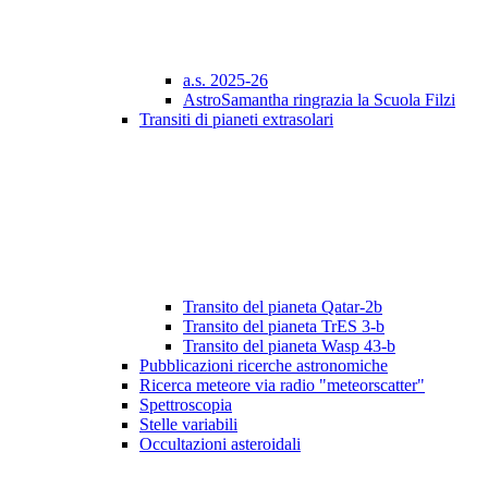
a.s. 2025-26
AstroSamantha ringrazia la Scuola Filzi
Transiti di pianeti extrasolari
Transito del pianeta Qatar-2b
Transito del pianeta TrES 3-b
Transito del pianeta Wasp 43-b
Pubblicazioni ricerche astronomiche
Ricerca meteore via radio "meteorscatter"
Spettroscopia
Stelle variabili
Occultazioni asteroidali