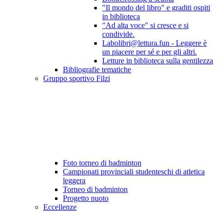
"Il mondo del libro" e graditi ospiti
in biblioteca
"Ad alta voce" si cresce e si
condivide.
Labolibri@lettura.fun - Leggere è
un piacere per sé e per gli altri.
Letture in biblioteca sulla gentilezza
Bibliografie tematiche
Gruppo sportivo Filzi
Foto torneo di badminton
Campionati provinciali studenteschi di atletica
leggera
Torneo di badminton
Progetto nuoto
Eccellenze