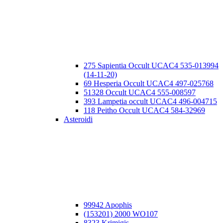
275 Sapientia Occult UCAC4 535-013994
(14-11-20)
69 Hesperia Occult UCAC4 497-025768
51328 Occult UCAC4 555-008597
393 Lampetia occult UCAC4 496-004715
118 Peitho Occult UCAC4 584-32969
Asteroidi
99942 Apophis
(153201) 2000 WO107
8323 Krimigis