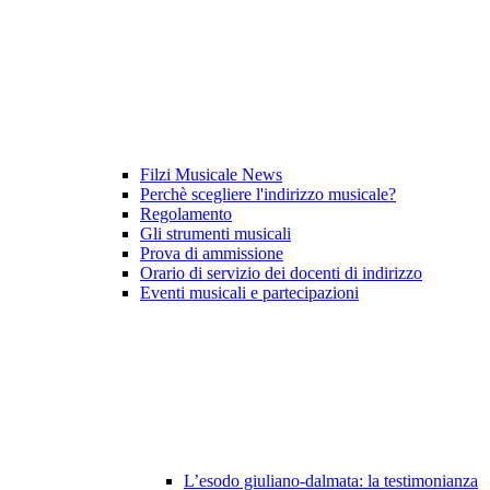
Filzi Musicale News
Perchè scegliere l'indirizzo musicale?
Regolamento
Gli strumenti musicali
Prova di ammissione
Orario di servizio dei docenti di indirizzo
Eventi musicali e partecipazioni
L’esodo giuliano-dalmata: la testimonianza