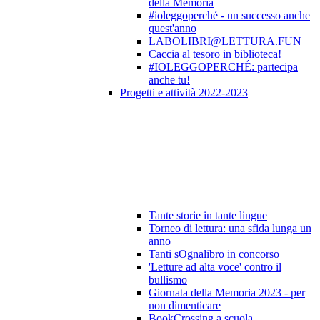
della Memoria
#ioleggoperché - un successo anche
quest'anno
LABOLIBRI@LETTURA.FUN
Caccia al tesoro in biblioteca!
#IOLEGGOPERCHÉ: partecipa
anche tu!
Progetti e attività 2022-2023
Tante storie in tante lingue
Torneo di lettura: una sfida lunga un
anno
Tanti sOgnalibro in concorso
'Letture ad alta voce' contro il
bullismo
Giornata della Memoria 2023 - per
non dimenticare
BookCrossing a scuola