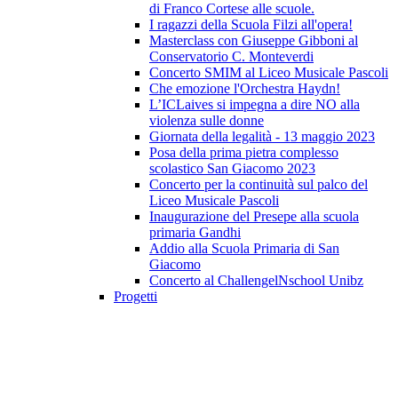
di Franco Cortese alle scuole.
I ragazzi della Scuola Filzi all'opera!
Masterclass con Giuseppe Gibboni al
Conservatorio C. Monteverdi
Concerto SMIM al Liceo Musicale Pascoli
Che emozione l'Orchestra Haydn!
L’ICLaives si impegna a dire NO alla
violenza sulle donne
Giornata della legalità - 13 maggio 2023
Posa della prima pietra complesso
scolastico San Giacomo 2023
Concerto per la continuità sul palco del
Liceo Musicale Pascoli
Inaugurazione del Presepe alla scuola
primaria Gandhi
Addio alla Scuola Primaria di San
Giacomo
Concerto al ChallengelNschool Unibz
Progetti