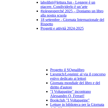
labolibri@lettura.fun - Leggere è un
piacere. Condividerlo è un’arte
#ioleggoperché 2025 – Doniamo un libro
alla nostra scuola
18 settembre - Giornata Internazionale del
Rispetto
Progetti e attività 2024-2025
Progetto il SOgnalibro
Liesmich/Leggimi: al via il concorso
estivo dedicato ai lettori
Giornata mondiale del libro e del
diritto d'autore
"I Voltapagine" incontrano
Alessandro Q. Ferrari!
Bookclub "I Voltapagine"
Letture in biblioteca per la Giornata