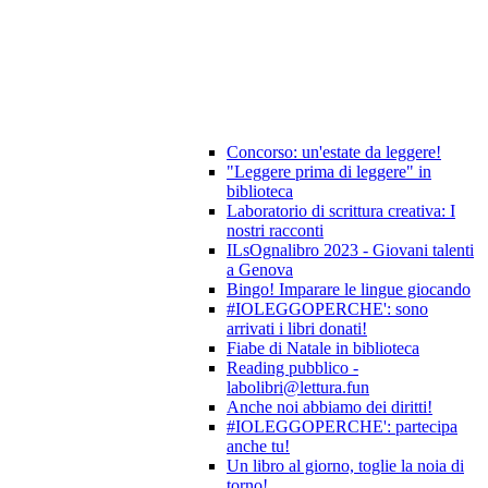
Concorso: un'estate da leggere!
"Leggere prima di leggere" in
biblioteca
Laboratorio di scrittura creativa: I
nostri racconti
ILsOgnalibro 2023 - Giovani talenti
a Genova
Bingo! Imparare le lingue giocando
#IOLEGGOPERCHE': sono
arrivati i libri donati!
Fiabe di Natale in biblioteca
Reading pubblico -
labolibri@lettura.fun
Anche noi abbiamo dei diritti!
#IOLEGGOPERCHE': partecipa
anche tu!
Un libro al giorno, toglie la noia di
torno!