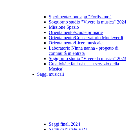
Sperimentazione app "Fortissimo"
Soggiorno studio "Vivere la musica" 2024
Missione Spazio
Orientamento/scuole primarie
Orientamento/Conservatorio Monteverdi
Orientamento/Liceo musicale
Laboratorio Ninna nanna - progetto di
continuità in entrata
Soggiorno studio "Vivere la musica" 2023
Creatività e fantasia … a servizio della
Musica!
Saggi musicali
Saggi finali 2024
Saggi di Natale 2023