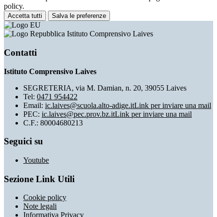
policy.
Accetta tutti
Salva le preferenze
Istituto Comprensivo Laives
Contatti
Istituto Comprensivo Laives
SEGRETERIA, via M. Damian, n. 20, 39055 Laives
Tel:
0471 954422
Email:
ic.laives@scuola.alto-adige.it
Link per inviare una mail
PEC:
ic.laives@pec.prov.bz.it
Link per inviare una mail
C.F.: 80004680213
Seguici su
Youtube
Sezione Link Utili
Cookie policy
Note legali
Informativa Privacy