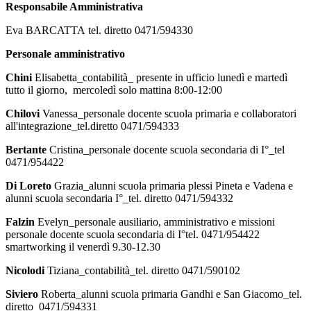
Responsabile Amministrativa
Eva BARCATTA
tel. diretto 0471/594330
Personale amministrativo
Chini
Elisabetta
_contabilità_ presente in ufficio lunedì
e martedì
tutto il giorno, mercoledì solo
mattina 8:00-
12:00
Chilovi
Vanessa_personale docente scuola primaria e collaboratori
all'integrazione_tel.diretto 0471/594333
Bertante
Cristina
_personale docente scuola secondaria di I°_tel
0471/954422
Di Loreto
Grazia_alunni scuola primaria plessi Pineta e Vadena e
alunni scuola secondaria I°_tel. diretto 0471/594332
Falzin
Evelyn_personale ausiliario, amministrativo e missioni
personale docente scuola secondaria di I°tel. 0471/954422
smartworking il venerdì 9.30-12.30
Nicolodi
Tiziana_contabilità_tel. diretto 0471/590102
Siviero
Roberta_alunni scuola primaria Gandhi e San Giacomo_tel.
diretto 0471/594331