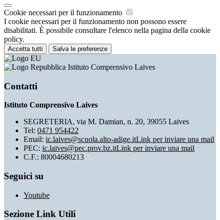
Cookie necessari per il funzionamento
I cookie necessari per il funzionamento non possono essere
disabilitati. È possibile consultare l'elenco nella pagina della cookie
policy.
Accetta tutti
Salva le preferenze
Istituto Comprensivo Laives
Contatti
Istituto Comprensivo Laives
SEGRETERIA, via M. Damian, n. 20, 39055 Laives
Tel:
0471 954422
Email:
ic.laives@scuola.alto-adige.it
Link per inviare una mail
PEC:
ic.laives@pec.prov.bz.it
Link per inviare una mail
C.F.: 80004680213
Seguici su
Youtube
Sezione Link Utili