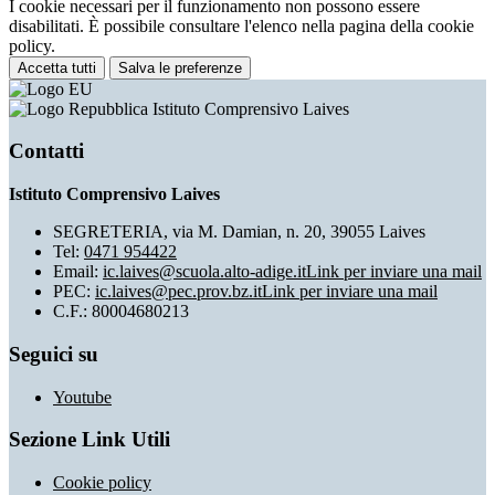
I cookie necessari per il funzionamento non possono essere
disabilitati. È possibile consultare l'elenco nella pagina della cookie
policy.
Accetta tutti
Salva le preferenze
Istituto Comprensivo Laives
Contatti
Istituto Comprensivo Laives
SEGRETERIA, via M. Damian, n. 20, 39055 Laives
Tel:
0471 954422
Email:
ic.laives@scuola.alto-adige.it
Link per inviare una mail
PEC:
ic.laives@pec.prov.bz.it
Link per inviare una mail
C.F.: 80004680213
Seguici su
Youtube
Sezione Link Utili
Cookie policy