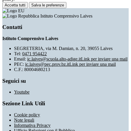
Accetta tutti
Salva le preferenze
Istituto Comprensivo Laives
Contatti
Istituto Comprensivo Laives
SEGRETERIA, via M. Damian, n. 20, 39055 Laives
Tel:
0471 954422
Email:
ic.laives@scuola.alto-adige.it
Link per inviare una mail
PEC:
ic.laives@pec.prov.bz.it
Link per inviare una mail
C.F.: 80004680213
Seguici su
Youtube
Sezione Link Utili
Cookie policy
Note legali
Informativa Privacy
Ufficio Relazioni con il Pubblico