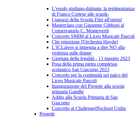
L’esodo giuliano-dalmata: la testimonianza
di Franco Cortese alle scuole.
I ragazzi della Scuola Filzi all'opera!
Masterclass con Giuseppe Gibboni al
Conservatorio C. Monteverdi
Concerto SMIM al Liceo Musicale Pascoli
Che emozione l'Orchestra Haydn!
L’ICLaives si impegna a dire NO alla
violenza sulle donne
Giornata della legalità - 13 maggio 2023
Posa della prima pietra complesso
scolastico San Giacomo 2023
Concerto per la continuità sul palco del
Liceo Musicale Pascoli
Inaugurazione del Presepe alla scuola
primaria Gandhi
Addio alla Scuola Primaria di San
Giacomo
Concerto al ChallengelNschool Unibz
Progetti