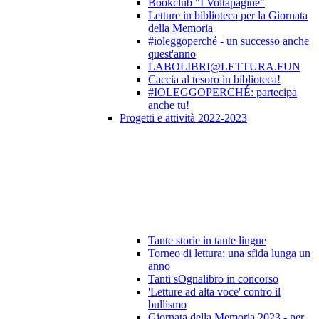
Bookclub "I Voltapagine"
Letture in biblioteca per la Giornata
della Memoria
#ioleggoperché - un successo anche
quest'anno
LABOLIBRI@LETTURA.FUN
Caccia al tesoro in biblioteca!
#IOLEGGOPERCHÉ: partecipa
anche tu!
Progetti e attività 2022-2023
Tante storie in tante lingue
Torneo di lettura: una sfida lunga un
anno
Tanti sOgnalibro in concorso
'Letture ad alta voce' contro il
bullismo
Giornata della Memoria 2023 - per