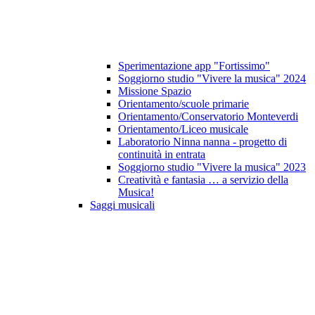
Sperimentazione app "Fortissimo"
Soggiorno studio "Vivere la musica" 2024
Missione Spazio
Orientamento/scuole primarie
Orientamento/Conservatorio Monteverdi
Orientamento/Liceo musicale
Laboratorio Ninna nanna - progetto di
continuità in entrata
Soggiorno studio "Vivere la musica" 2023
Creatività e fantasia … a servizio della
Musica!
Saggi musicali