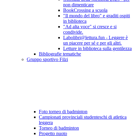
non dimenticare
BookCrossing a scuola
"Il mondo del libro" e graditi ospiti
in biblioteca
"Ad alta voce" si cresce e si
condivide.
Labolibri@lettura.fun - Leggere è
un piacere per sé e per gli altri.
Letture in biblioteca sulla gentilezza
Bibliografie tematiche
Gruppo sportivo Filzi
Foto torneo di badminton
Campionati provinciali studenteschi di atletica
leggera
Torneo di badminton
Progetto nuoto