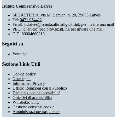
Istituto Comprensivo Laives
SEGRETERIA, via M. Damian, n. 20, 39055 Laives
Tel:
0471 954422
Email:
ic.laives@scuola.alto-adige.it
Link per inviare una mail
PEC:
ic.laives@pec.prov.bz.it
Link per inviare una mail
C.F.: 80004680213
Seguici su
Youtube
Sezione Link Utili
Cookie policy
Note legali
Informativa Privacy
Ufficio Relazioni con il Pubblico
Dichiarazione di accessibilità
Obiettivi di accessibilità
Whistleblowing
Gestione consensi cookie
Amministrazione trasparente