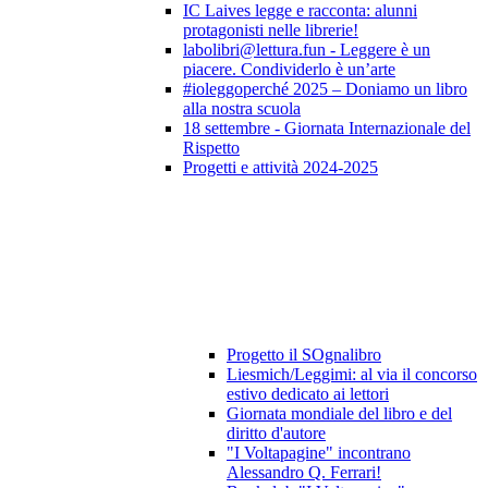
IC Laives legge e racconta: alunni
protagonisti nelle librerie!
labolibri@lettura.fun - Leggere è un
piacere. Condividerlo è un’arte
#ioleggoperché 2025 – Doniamo un libro
alla nostra scuola
18 settembre - Giornata Internazionale del
Rispetto
Progetti e attività 2024-2025
Progetto il SOgnalibro
Liesmich/Leggimi: al via il concorso
estivo dedicato ai lettori
Giornata mondiale del libro e del
diritto d'autore
"I Voltapagine" incontrano
Alessandro Q. Ferrari!