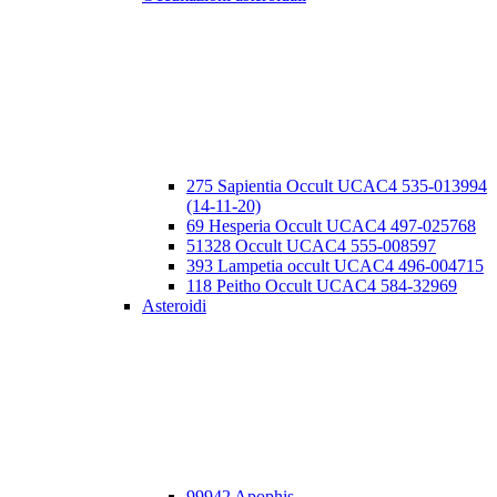
275 Sapientia Occult UCAC4 535-013994
(14-11-20)
69 Hesperia Occult UCAC4 497-025768
51328 Occult UCAC4 555-008597
393 Lampetia occult UCAC4 496-004715
118 Peitho Occult UCAC4 584-32969
Asteroidi
99942 Apophis