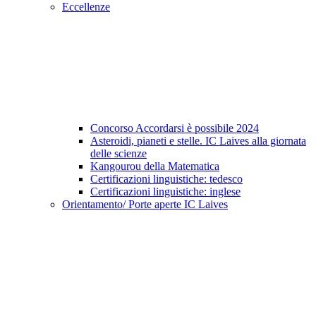
Eccellenze
Concorso Accordarsi è possibile 2024
Asteroidi, pianeti e stelle. IC Laives alla giornata
delle scienze
Kangourou della Matematica
Certificazioni linguistiche: tedesco
Certificazioni linguistiche: inglese
Orientamento/ Porte aperte IC Laives