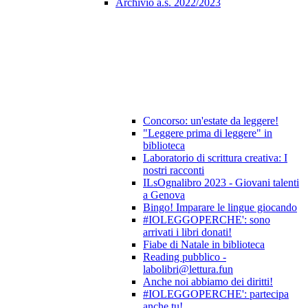
Archivio a.s. 2022/2023
Concorso: un'estate da leggere!
"Leggere prima di leggere" in
biblioteca
Laboratorio di scrittura creativa: I
nostri racconti
ILsOgnalibro 2023 - Giovani talenti
a Genova
Bingo! Imparare le lingue giocando
#IOLEGGOPERCHE': sono
arrivati i libri donati!
Fiabe di Natale in biblioteca
Reading pubblico -
labolibri@lettura.fun
Anche noi abbiamo dei diritti!
#IOLEGGOPERCHE': partecipa
anche tu!