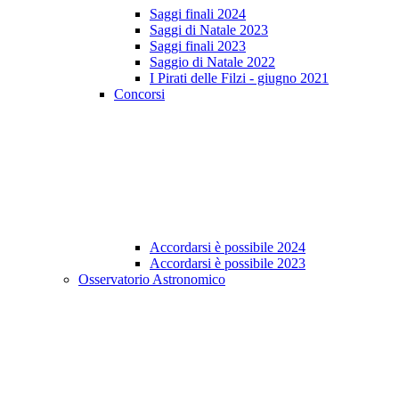
Saggi finali 2024
Saggi di Natale 2023
Saggi finali 2023
Saggio di Natale 2022
I Pirati delle Filzi - giugno 2021
Concorsi
Accordarsi è possibile 2024
Accordarsi è possibile 2023
Osservatorio Astronomico