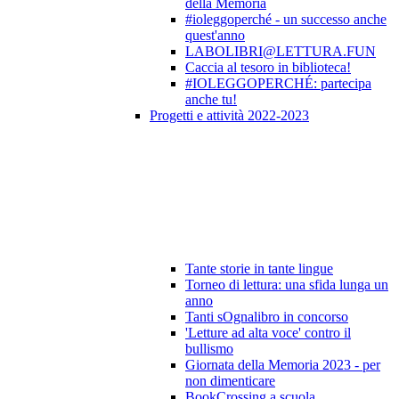
della Memoria
#ioleggoperché - un successo anche
quest'anno
LABOLIBRI@LETTURA.FUN
Caccia al tesoro in biblioteca!
#IOLEGGOPERCHÉ: partecipa
anche tu!
Progetti e attività 2022-2023
Tante storie in tante lingue
Torneo di lettura: una sfida lunga un
anno
Tanti sOgnalibro in concorso
'Letture ad alta voce' contro il
bullismo
Giornata della Memoria 2023 - per
non dimenticare
BookCrossing a scuola