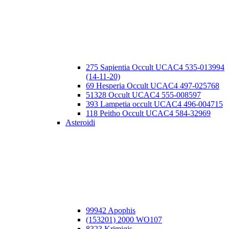
275 Sapientia Occult UCAC4 535-013994
(14-11-20)
69 Hesperia Occult UCAC4 497-025768
51328 Occult UCAC4 555-008597
393 Lampetia occult UCAC4 496-004715
118 Peitho Occult UCAC4 584-32969
Asteroidi
99942 Apophis
(153201) 2000 WO107
8323 Krimigis