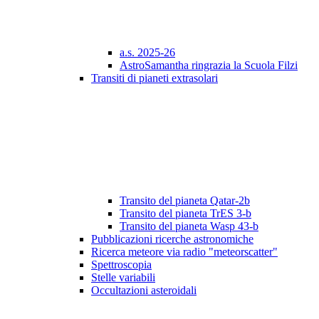
a.s. 2025-26
AstroSamantha ringrazia la Scuola Filzi
Transiti di pianeti extrasolari
Transito del pianeta Qatar-2b
Transito del pianeta TrES 3-b
Transito del pianeta Wasp 43-b
Pubblicazioni ricerche astronomiche
Ricerca meteore via radio "meteorscatter"
Spettroscopia
Stelle variabili
Occultazioni asteroidali