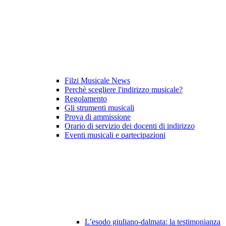
Filzi Musicale News
Perchè scegliere l'indirizzo musicale?
Regolamento
Gli strumenti musicali
Prova di ammissione
Orario di servizio dei docenti di indirizzo
Eventi musicali e partecipazioni
L’esodo giuliano-dalmata: la testimonianza