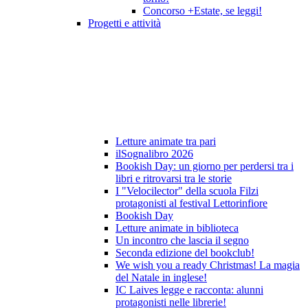
Concorso +Estate, se leggi!
Progetti e attività
Letture animate tra pari
ilSognalibro 2026
Bookish Day: un giorno per perdersi tra i
libri e ritrovarsi tra le storie
I "Velocilector" della scuola Filzi
protagonisti al festival Lettorinfiore
Bookish Day
Letture animate in biblioteca
Un incontro che lascia il segno
Seconda edizione del bookclub!
We wish you a ready Christmas! La magia
del Natale in inglese!
IC Laives legge e racconta: alunni
protagonisti nelle librerie!