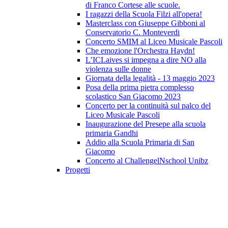
di Franco Cortese alle scuole.
I ragazzi della Scuola Filzi all'opera!
Masterclass con Giuseppe Gibboni al
Conservatorio C. Monteverdi
Concerto SMIM al Liceo Musicale Pascoli
Che emozione l'Orchestra Haydn!
L’ICLaives si impegna a dire NO alla
violenza sulle donne
Giornata della legalità - 13 maggio 2023
Posa della prima pietra complesso
scolastico San Giacomo 2023
Concerto per la continuità sul palco del
Liceo Musicale Pascoli
Inaugurazione del Presepe alla scuola
primaria Gandhi
Addio alla Scuola Primaria di San
Giacomo
Concerto al ChallengelNschool Unibz
Progetti