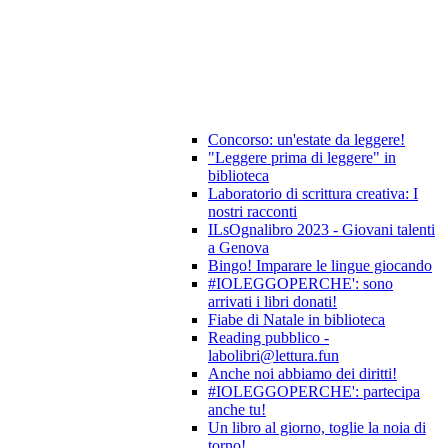
Concorso: un'estate da leggere!
"Leggere prima di leggere" in
biblioteca
Laboratorio di scrittura creativa: I
nostri racconti
ILsOgnalibro 2023 - Giovani talenti
a Genova
Bingo! Imparare le lingue giocando
#IOLEGGOPERCHE': sono
arrivati i libri donati!
Fiabe di Natale in biblioteca
Reading pubblico -
labolibri@lettura.fun
Anche noi abbiamo dei diritti!
#IOLEGGOPERCHE': partecipa
anche tu!
Un libro al giorno, toglie la noia di
torno!