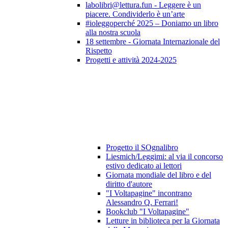
labolibri@lettura.fun - Leggere è un
piacere. Condividerlo è un’arte
#ioleggoperché 2025 – Doniamo un libro
alla nostra scuola
18 settembre - Giornata Internazionale del
Rispetto
Progetti e attività 2024-2025
Progetto il SOgnalibro
Liesmich/Leggimi: al via il concorso
estivo dedicato ai lettori
Giornata mondiale del libro e del
diritto d'autore
"I Voltapagine" incontrano
Alessandro Q. Ferrari!
Bookclub "I Voltapagine"
Letture in biblioteca per la Giornata