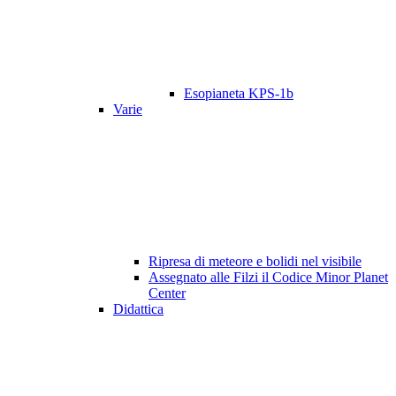
Esopianeta KPS-1b
Varie
Ripresa di meteore e bolidi nel visibile
Assegnato alle Filzi il Codice Minor Planet
Center
Didattica