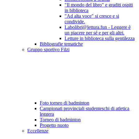
"Il mondo del libro" e graditi ospiti
in biblioteca
"Ad alta voce" si cresce e si
condivide.
Labolibri@lettura.fun - Leggere è
un piacere per sé e per gli altri.
Letture in biblioteca sulla gentilezza
Bibliografie tematiche
Gruppo sportivo Filzi
Foto torneo di badminton
Campionati provinciali studenteschi di atletica
leggera
Torneo di badminton
Progetto nuoto
Eccellenze