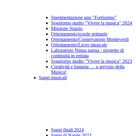
Sperimentazione app "Fortissimo"
Soggiorno studio "Vivere la musica" 2024
Missione Spazio
Orientamento/scuole primarie
Orientamento/Conservatorio Monteverdi
Orientamento/Liceo musicale
Laboratorio Ninna nanna - progetto di
continuità in entrata
Soggiorno studio "Vivere la musica" 2023
Creatività e fantasia … a servizio della
Musica!
Saggi musicali
Saggi finali 2024
Saggi di Natale 2023