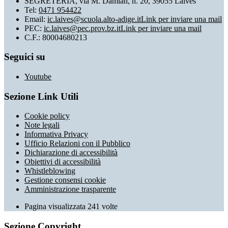
SEGRETERIA, via M. Damian, n. 20, 39055 Laives
Tel:
0471 954422
Email:
ic.laives@scuola.alto-adige.it
Link per inviare una mail
PEC:
ic.laives@pec.prov.bz.it
Link per inviare una mail
C.F.: 80004680213
Seguici su
Youtube
Sezione Link Utili
Cookie policy
Note legali
Informativa Privacy
Ufficio Relazioni con il Pubblico
Dichiarazione di accessibilità
Obiettivi di accessibilità
Whistleblowing
Gestione consensi cookie
Amministrazione trasparente
Pagina visualizzata
241
volte
Sezione Copyright