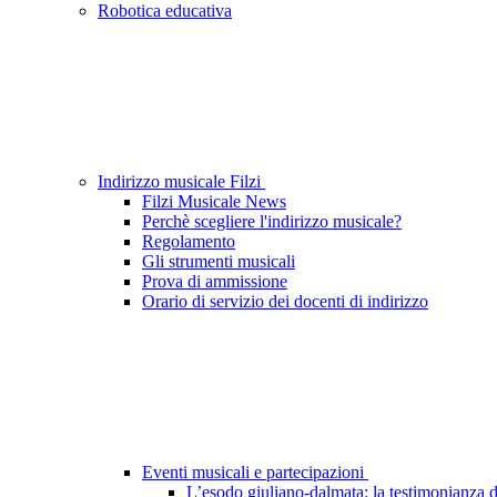
Robotica educativa
Indirizzo musicale Filzi
Filzi Musicale News
Perchè scegliere l'indirizzo musicale?
Regolamento
Gli strumenti musicali
Prova di ammissione
Orario di servizio dei docenti di indirizzo
Eventi musicali e partecipazioni
L’esodo giuliano-dalmata: la testimonianza d