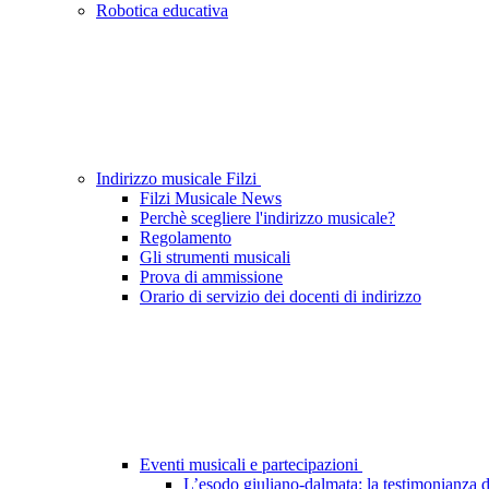
Robotica educativa
Indirizzo musicale Filzi
Filzi Musicale News
Perchè scegliere l'indirizzo musicale?
Regolamento
Gli strumenti musicali
Prova di ammissione
Orario di servizio dei docenti di indirizzo
Eventi musicali e partecipazioni
L’esodo giuliano-dalmata: la testimonianza d