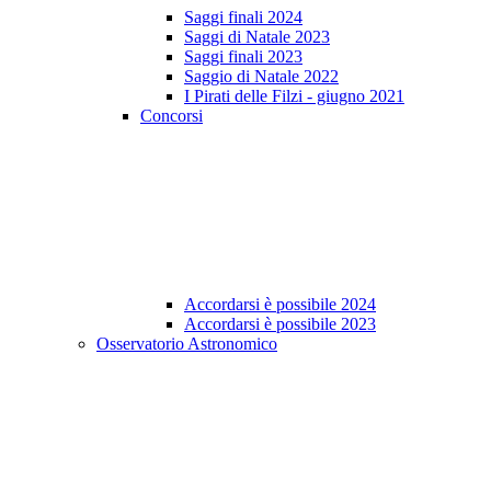
Saggi finali 2024
Saggi di Natale 2023
Saggi finali 2023
Saggio di Natale 2022
I Pirati delle Filzi - giugno 2021
Concorsi
Accordarsi è possibile 2024
Accordarsi è possibile 2023
Osservatorio Astronomico