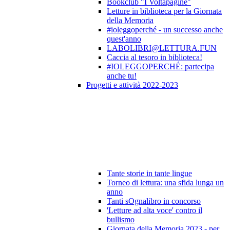
Bookclub "I Voltapagine"
Letture in biblioteca per la Giornata
della Memoria
#ioleggoperché - un successo anche
quest'anno
LABOLIBRI@LETTURA.FUN
Caccia al tesoro in biblioteca!
#IOLEGGOPERCHÉ: partecipa
anche tu!
Progetti e attività 2022-2023
Tante storie in tante lingue
Torneo di lettura: una sfida lunga un
anno
Tanti sOgnalibro in concorso
'Letture ad alta voce' contro il
bullismo
Giornata della Memoria 2023 - per