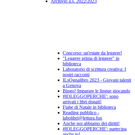
Archivio a.s. 2022/2023
Concorso: un'estate da leggere!
"Leggere prima di leggere" in
biblioteca
Laboratorio di scrittura creativa: I
nostri racconti
ILsOgnalibro 2023 - Giovani talenti
a Genova
Bingo! Imparare le lingue giocando
#IOLEGGOPERCHE': sono
arrivati i libri donati!
Fiabe di Natale in biblioteca
Reading pubblico -
labolibri@lettura.fun
Anche noi abbiamo dei diritti!
#IOLEGGOPERCHE': partecipa
anche tu!