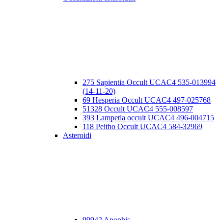
275 Sapientia Occult UCAC4 535-013994
(14-11-20)
69 Hesperia Occult UCAC4 497-025768
51328 Occult UCAC4 555-008597
393 Lampetia occult UCAC4 496-004715
118 Peitho Occult UCAC4 584-32969
Asteroidi
99942 Apophis