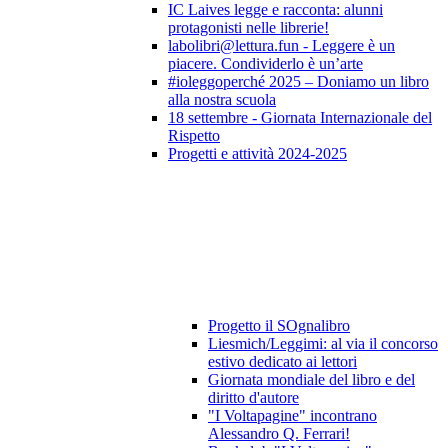
IC Laives legge e racconta: alunni
protagonisti nelle librerie!
labolibri@lettura.fun - Leggere è un
piacere. Condividerlo è un’arte
#ioleggoperché 2025 – Doniamo un libro
alla nostra scuola
18 settembre - Giornata Internazionale del
Rispetto
Progetti e attività 2024-2025
Progetto il SOgnalibro
Liesmich/Leggimi: al via il concorso
estivo dedicato ai lettori
Giornata mondiale del libro e del
diritto d'autore
"I Voltapagine" incontrano
Alessandro Q. Ferrari!