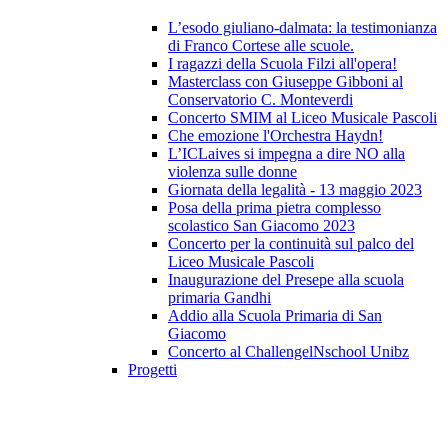
L’esodo giuliano-dalmata: la testimonianza
di Franco Cortese alle scuole.
I ragazzi della Scuola Filzi all'opera!
Masterclass con Giuseppe Gibboni al
Conservatorio C. Monteverdi
Concerto SMIM al Liceo Musicale Pascoli
Che emozione l'Orchestra Haydn!
L’ICLaives si impegna a dire NO alla
violenza sulle donne
Giornata della legalità - 13 maggio 2023
Posa della prima pietra complesso
scolastico San Giacomo 2023
Concerto per la continuità sul palco del
Liceo Musicale Pascoli
Inaugurazione del Presepe alla scuola
primaria Gandhi
Addio alla Scuola Primaria di San
Giacomo
Concerto al ChallengelNschool Unibz
Progetti