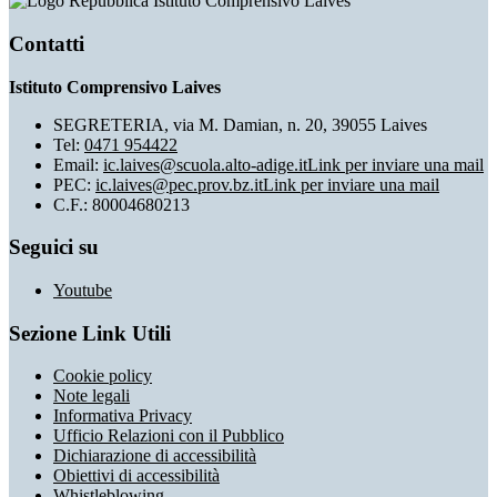
Istituto Comprensivo Laives
Contatti
Istituto Comprensivo Laives
SEGRETERIA, via M. Damian, n. 20, 39055 Laives
Tel:
0471 954422
Email:
ic.laives@scuola.alto-adige.it
Link per inviare una mail
PEC:
ic.laives@pec.prov.bz.it
Link per inviare una mail
C.F.: 80004680213
Seguici su
Youtube
Sezione Link Utili
Cookie policy
Note legali
Informativa Privacy
Ufficio Relazioni con il Pubblico
Dichiarazione di accessibilità
Obiettivi di accessibilità
Whistleblowing