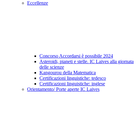
Eccellenze
Concorso Accordarsi è possibile 2024
Asteroidi, pianeti e stelle. IC Laives alla giornata
delle scienze
Kangourou della Matematica
Certificazioni linguistiche: tedesco
Certificazioni linguistiche: inglese
Orientamento/ Porte aperte IC Laives