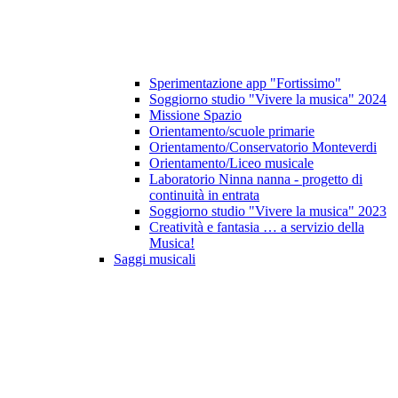
Sperimentazione app "Fortissimo"
Soggiorno studio "Vivere la musica" 2024
Missione Spazio
Orientamento/scuole primarie
Orientamento/Conservatorio Monteverdi
Orientamento/Liceo musicale
Laboratorio Ninna nanna - progetto di
continuità in entrata
Soggiorno studio "Vivere la musica" 2023
Creatività e fantasia … a servizio della
Musica!
Saggi musicali