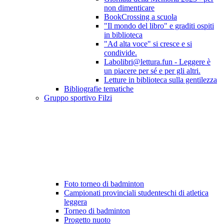
non dimenticare
BookCrossing a scuola
"Il mondo del libro" e graditi ospiti
in biblioteca
"Ad alta voce" si cresce e si
condivide.
Labolibri@lettura.fun - Leggere è
un piacere per sé e per gli altri.
Letture in biblioteca sulla gentilezza
Bibliografie tematiche
Gruppo sportivo Filzi
Foto torneo di badminton
Campionati provinciali studenteschi di atletica
leggera
Torneo di badminton
Progetto nuoto