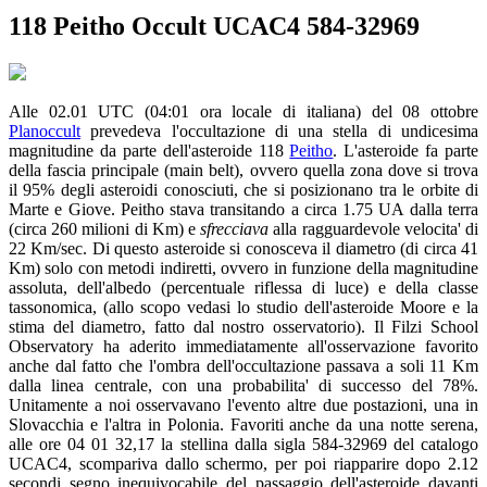
118 Peitho Occult UCAC4 584-32969
Alle 02.01 UTC (04:01 ora locale di italiana) del 08 ottobre
Planoccult
prevedeva l'occultazione di una stella di undicesima
magnitudine da parte dell'asteroide 118
Peitho
. L'asteroide fa parte
della fascia principale (main belt), ovvero quella zona dove si trova
il 95% degli asteroidi conosciuti, che si posizionano tra le orbite di
Marte e Giove. Peitho stava transitando a circa 1.75 UA dalla terra
(circa 260 milioni di Km) e
sfrecciava
alla ragguardevole velocita' di
22 Km/sec. Di questo asteroide si conosceva il diametro (di circa 41
Km) solo con metodi indiretti, ovvero in funzione della magnitudine
assoluta, dell'albedo (percentuale riflessa di luce) e della classe
tassonomica, (allo scopo vedasi lo studio dell'asteroide Moore e la
stima del diametro, fatto dal nostro osservatorio). Il Filzi School
Observatory ha aderito immediatamente all'osservazione favorito
anche dal fatto che l'ombra dell'occultazione passava a soli 11 Km
dalla linea centrale, con una probabilita' di successo del 78%.
Unitamente a noi osservavano l'evento altre due postazioni, una in
Slovacchia e l'altra in Polonia. Favoriti anche da una notte serena,
alle ore 04 01 32,17 la stellina dalla sigla 584-32969 del catalogo
UCAC4, scompariva dallo schermo, per poi riapparire dopo 2.12
secondi segno inequivocabile del passaggio dell'asteroide davanti