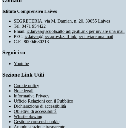
Contatti
Istituto Comprensivo Laives
SEGRETERIA, via M. Damian, n. 20, 39055 Laives
Tel:
0471 954422
Email:
ic.laives@scuola.alto-adige.it
Link per inviare una mail
PEC:
ic.laives@pec.prov.bz.it
Link per inviare una mail
C.F.: 80004680213
Seguici su
Youtube
Sezione Link Utili
Cookie policy
Note legali
Informativa Privacy
Ufficio Relazioni con il Pubblico
Dichiarazione di accessibilità
Obiettivi di accessibilità
Whistleblowing
Gestione consensi cookie
Amministrazione trasparente