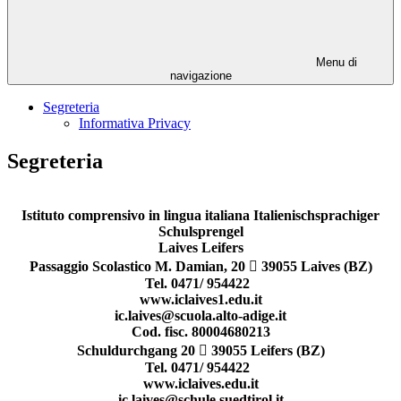
Menu di
navigazione
Segreteria
Informativa Privacy
Segreteria
Istituto comprensivo in lingua italiana Italienischsprachiger
Schulsprengel
Laives Leifers
Passaggio Scolastico M. Damian, 20  39055 Laives (BZ)
Tel. 0471/ 954422
www.iclaives1.edu.it
ic.laives@scuola.alto-adige.it
Cod. fisc. 80004680213
Schuldurchgang 20  39055 Leifers (BZ)
Tel. 0471/ 954422
www.iclaives.edu.it
ic.laives@schule.suedtirol.it