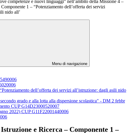
ove competenze e nuovi linguaggi” nell’ambito della Missione 4 –
– Componente 1 – “Potenziamento dell’offerta dei servizi
ili nido all’
Menu di navigazione
005490006
005020006
enziamento dell’offerta dei servizi all’istruzione: dagli asili nido
 secondo grado e alla lotta alla dispersione scolastica" - DM 2 febbr
endimento CUP G14D23000520007
e (Giugno 2022) CUP G11F22001440006
0006
 Istruzione e Ricerca – Componente 1 –