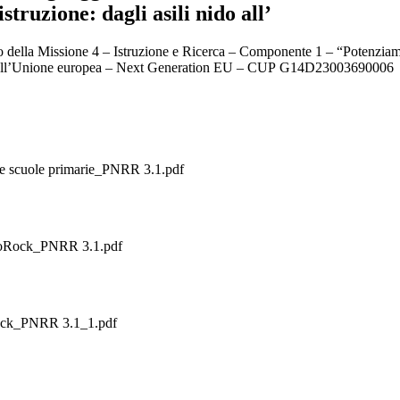
struzione: dagli asili nido all’
o della Missione 4 – Istruzione e Ricerca – Componente 1 – “Potenziamento
to dall’Unione europea – Next Generation EU – CUP
G14D23003690006
se scuole primarie_PNRR 3.1.pdf
nfoRock_PNRR 3.1.pdf
_Rock_PNRR 3.1_1.pdf