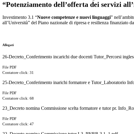
“Potenziamento dell’offerta dei servizi all’i
Investimento 3.1 “
Nuove competenze e nuovi linguaggi
” nell’ambit
all’Università” del Piano nazionale di ripresa e resilienza finanzia
Allegati
26-Decreto_Conferimento incarichi due docenti Tutor_Percorsi ingle
File PDF
Contatore click: 31
25-Decreto_Conferimento inarichi formatore e Tutor_Laboratorio I
File PDF
Contatore click: 68
23_Decreto nomina Commissione scelta formatore e tutor pr. Info
File PDF
Contatore click: 47
22_Decreto nomina Commissione tutor L3_PNRR 3.1_1.pdf