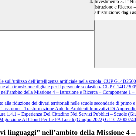
Investimento 3.1 “Nu
Istruzione e Ricerca 
all’istruzione: dagli as
tale sull’utilizzo dell’intelligenza artificiale nella scuola–CUP G14D25
ione alla transizione digitale per il personale scolastico- CUP G14D23
ll’ambito della Missione 4 – Istruzione e Ricerca – Componente 1 – “Pot
alla riduzione dei divari territoriali nelle scuole secondarie di primo e
on Classroom – Trasformazione Aule In Ambienti Innovativi Di Appr
isura 1.4.1 – Esperienza Del Cittadino Nei Servizi Pubblici – Scuol
 – Migrazione Al Cloud Per Le PA Locali (Giugno 2022) G11C2200074
i linguaggi” nell’ambito della Missione 4 –