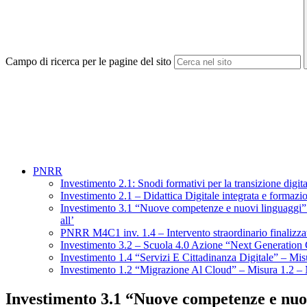
Campo di ricerca per le pagine del sito
PNRR
Investimento 2.1: Snodi formativi per la transizione digi
Investimento 2.1 – Didattica Digitale integrata e formaz
Investimento 3.1 “Nuove competenze e nuovi linguaggi” ne
all’
PNRR M4C1 inv. 1.4 – Intervento straordinario finalizzato 
Investimento 3.2 – Scuola 4.0 Azione “Next Generati
Investimento 1.4 “Servizi E Cittadinanza Digitale” – M
Investimento 1.2 “Migrazione Al Cloud” – Misura 1.2
Investimento 3.1 “Nuove competenze e nuov