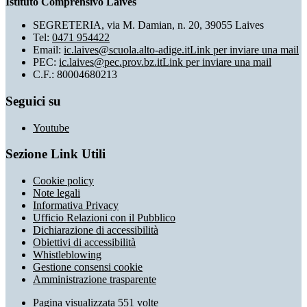
Istituto Comprensivo Laives
SEGRETERIA, via M. Damian, n. 20, 39055 Laives
Tel:
0471 954422
Email:
ic.laives@scuola.alto-adige.it
Link per inviare una mail
PEC:
ic.laives@pec.prov.bz.it
Link per inviare una mail
C.F.: 80004680213
Seguici su
Youtube
Sezione Link Utili
Cookie policy
Note legali
Informativa Privacy
Ufficio Relazioni con il Pubblico
Dichiarazione di accessibilità
Obiettivi di accessibilità
Whistleblowing
Gestione consensi cookie
Amministrazione trasparente
Pagina visualizzata
551
volte