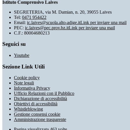
Istituto Comprensivo Laives
SEGRETERIA, via M. Damian, n. 20, 39055 Laives
Tel:
0471 954422
Email:
ic.laives@scuola.alto-adige.it
Link per inviare una mail
PEC:
ic.laives@pec.prov.bz.it
Link per inviare una mail
C.F.: 80004680213
Seguici su
Youtube
Sezione Link Utili
Cookie policy
Note legali
Informativa Privacy
Ufficio Relazioni con il Pubblico
Dichiarazione di accessibilità
Obiettivi di accessibilità
Whistleblowing
Gestione consensi cookie
Amministrazione trasparente
Pagina visualizzata
463
volte