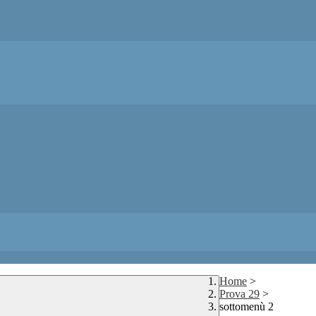
Home
>
Prova 29
>
sottomenù 2