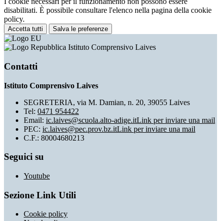
I cookie necessari per il funzionamento non possono essere
disabilitati. È possibile consultare l'elenco nella pagina della cookie
policy.
Accetta tutti
Salva le preferenze
Istituto Comprensivo Laives
Contatti
Istituto Comprensivo Laives
SEGRETERIA, via M. Damian, n. 20, 39055 Laives
Tel:
0471 954422
Email:
ic.laives@scuola.alto-adige.it
Link per inviare una mail
PEC:
ic.laives@pec.prov.bz.it
Link per inviare una mail
C.F.: 80004680213
Seguici su
Youtube
Sezione Link Utili
Cookie policy