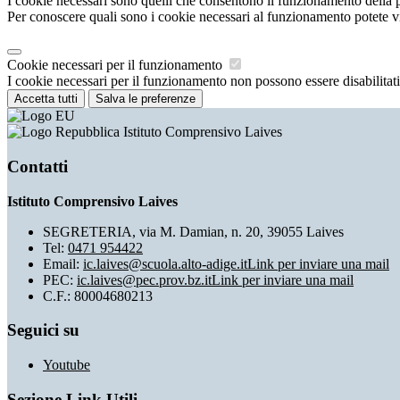
I cookie necessari sono quelli che consentono il funzionamento della pi
Per conoscere quali sono i cookie necessari al funzionamento potete v
Cookie necessari per il funzionamento
I cookie necessari per il funzionamento non possono essere disabilitati.
Accetta tutti
Salva le preferenze
Istituto Comprensivo Laives
Contatti
Istituto Comprensivo Laives
SEGRETERIA, via M. Damian, n. 20, 39055 Laives
Tel:
0471 954422
Email:
ic.laives@scuola.alto-adige.it
Link per inviare una mail
PEC:
ic.laives@pec.prov.bz.it
Link per inviare una mail
C.F.: 80004680213
Seguici su
Youtube
Sezione Link Utili