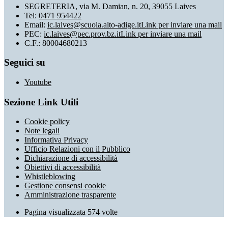
SEGRETERIA, via M. Damian, n. 20, 39055 Laives
Tel:
0471 954422
Email:
ic.laives@scuola.alto-adige.it
Link per inviare una mail
PEC:
ic.laives@pec.prov.bz.it
Link per inviare una mail
C.F.: 80004680213
Seguici su
Youtube
Sezione Link Utili
Cookie policy
Note legali
Informativa Privacy
Ufficio Relazioni con il Pubblico
Dichiarazione di accessibilità
Obiettivi di accessibilità
Whistleblowing
Gestione consensi cookie
Amministrazione trasparente
Pagina visualizzata
574
volte