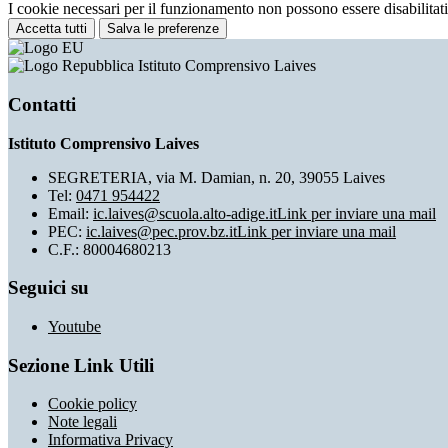
I cookie necessari per il funzionamento non possono essere disabilitati.
Accetta tutti
Salva le preferenze
Istituto Comprensivo Laives
Contatti
Istituto Comprensivo Laives
SEGRETERIA, via M. Damian, n. 20, 39055 Laives
Tel:
0471 954422
Email:
ic.laives@scuola.alto-adige.it
Link per inviare una mail
PEC:
ic.laives@pec.prov.bz.it
Link per inviare una mail
C.F.: 80004680213
Seguici su
Youtube
Sezione Link Utili
Cookie policy
Note legali
Informativa Privacy