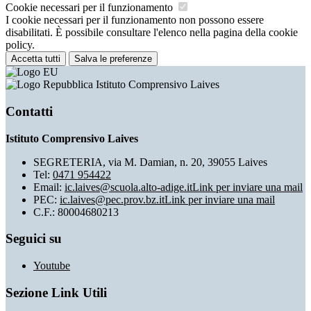
Cookie necessari per il funzionamento
I cookie necessari per il funzionamento non possono essere
disabilitati. È possibile consultare l'elenco nella pagina della cookie
policy.
Accetta tutti
Salva le preferenze
Istituto Comprensivo Laives
Contatti
Istituto Comprensivo Laives
SEGRETERIA, via M. Damian, n. 20, 39055 Laives
Tel:
0471 954422
Email:
ic.laives@scuola.alto-adige.it
Link per inviare una mail
PEC:
ic.laives@pec.prov.bz.it
Link per inviare una mail
C.F.: 80004680213
Seguici su
Youtube
Sezione Link Utili