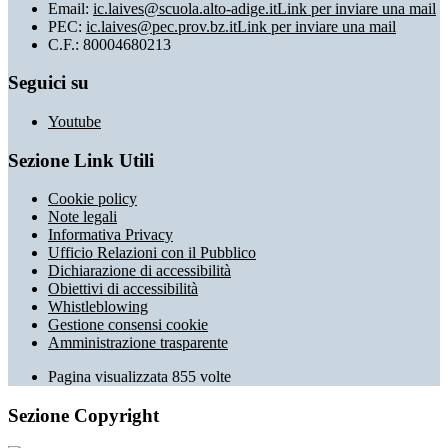
Email:
ic.laives@scuola.alto-adige.it
Link per inviare una mail
PEC:
ic.laives@pec.prov.bz.it
Link per inviare una mail
C.F.: 80004680213
Seguici su
Youtube
Sezione Link Utili
Cookie policy
Note legali
Informativa Privacy
Ufficio Relazioni con il Pubblico
Dichiarazione di accessibilità
Obiettivi di accessibilità
Whistleblowing
Gestione consensi cookie
Amministrazione trasparente
Pagina visualizzata
855
volte
Sezione Copyright