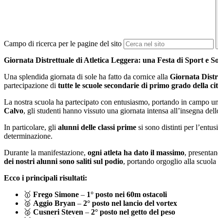
Campo di ricerca per le pagine del sito
Giornata Distrettuale di Atletica Leggera: una Festa di Sport e
Una splendida giornata di sole ha fatto da cornice alla
Giornata Distr
partecipazione di
tutte le scuole secondarie di primo grado della ci
La nostra scuola ha partecipato con entusiasmo, portando in campo u
Calvo
, gli studenti hanno vissuto una giornata intensa all’insegna dell
In particolare, gli
alunni delle classi prime
si sono distinti per l’entu
determinazione.
Durante la manifestazione,
ogni atleta ha dato il massimo
, presentan
dei nostri alunni sono saliti sul podio
, portando orgoglio alla scuola
Ecco i principali risultati:
🥇
Frego Simone
–
1° posto nei 60m ostacoli
🥈
Aggio Bryan
–
2° posto nel lancio del vortex
🥈
Cusneri Steven
–
2° posto nel getto del peso