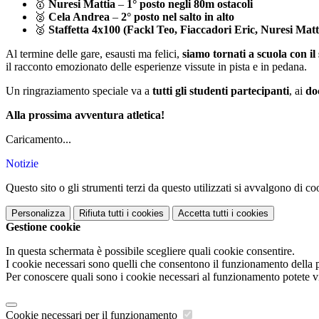
🥇
Nuresi Mattia
–
1° posto negli 80m ostacoli
🥈
Cela Andrea
–
2° posto nel salto in alto
🥈
Staffetta 4x100 (Fackl Teo, Fiaccadori Eric, Nuresi Mat
Al termine delle gare, esausti ma felici,
siamo tornati a scuola con il 
il racconto emozionato delle esperienze vissute in pista e in pedana.
Un ringraziamento speciale va a
tutti gli studenti partecipanti
, ai
do
Alla prossima avventura atletica!
Caricamento...
Notizie
Questo sito o gli strumenti terzi da questo utilizzati si avvalgono di coo
Personalizza
Rifiuta tutti
i cookies
Accetta tutti
i cookies
Gestione cookie
In questa schermata è possibile scegliere quali cookie consentire.
I cookie necessari sono quelli che consentono il funzionamento della pi
Per conoscere quali sono i cookie necessari al funzionamento potete v
Cookie necessari per il funzionamento