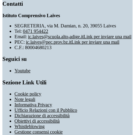
Contatti
Istituto Comprensivo Laives
SEGRETERIA, via M. Damian, n. 20, 39055 Laives
Tel:
0471 954422
Email:
ic.laives@scuola.alto-adige.it
Link per inviare una mail
PEC:
ic.laives@pec.prov.bz.it
Link per inviare una mail
C.F.: 80004680213
Seguici su
Youtube
Sezione Link Utili
Cookie policy
Note legali
Informativa Privacy
Ufficio Relazioni con il Pubblico
Dichiarazione di accessibilità
Obiettivi di accessibilità
Whistleblowing
Gestione consensi cookie