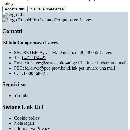
policy.
Accetta tutti
Salva le preferenze
Istituto Comprensivo Laives
Contatti
Istituto Comprensivo Laives
SEGRETERIA, via M. Damian, n. 20, 39055 Laives
Tel:
0471 954422
Email:
ic.laives@scuola.alto-adige.it
Link per inviare una mail
PEC:
ic.laives@pec.prov.bz.it
Link per inviare una mail
C.F.: 80004680213
Seguici su
Youtube
Sezione Link Utili
Cookie policy
Note legali
Informativa Privacy